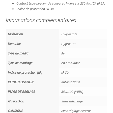
Contact type/pouvoir de coupure : Inverseur 230Vac /5A (0,2A)
Dépendant de la pression
Indice de protection : IP30
Informations complémentaires
Mono composant
Utilisation
Hygrostats
Production distribution
Domaine
Hygrostat
Terminales
Type de média
Air
Indépendant de la pression
Type de montage
en ambiance
Indice de protection [IP]
IP 30
Sans contrôle de l’énergie
REINITIALISATION
Automatique
Variateurs de fréquence
PLAGE DE REGLAGE
35…100 [%RH]
AFFICHAGE
Sans affichage
Checkout
CONSIGNE
Avec réglage externe