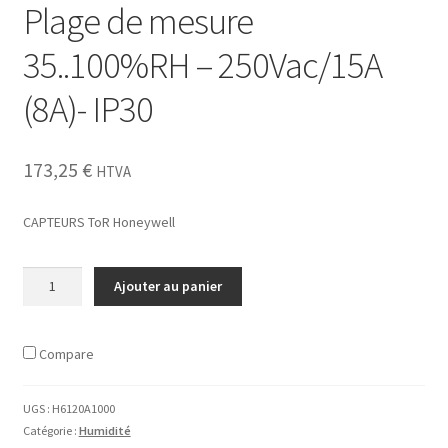
Plage de mesure
Compteurs hydraulique
35..100%RH – 250Vac/15A
Régulateurs et gtb
(8A)- IP30
Servomoteurs de clapet d’air
173,25
€
HTVA
Sondes
CAPTEURS ToR Honeywell
Thermostats d’ambiance
quantité
Vannes
Ajouter au panier
de
CAPTEURS
Selon application
ToR
Compare
-
Honeywell
Batteries terminale VAV
H6120A1000
UGS :
H6120A1000
-
Catégorie :
Humidité
Centrales d’air [Batterie chaude]