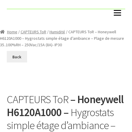
Accueil
Account
Home
/
CAPTEURS ToR
/
Humidité
/ CAPTEURS ToR – Honeywell
H6120A1000 – Hygrostats simple étage d’ambiance – Plage de mesure
Cart
35..100%RH – 250Vac/15A (8A)- IP30
Back
Catégories
Capteurs ToR
Compteurs
CAPTEURS ToR
– Honeywell
Pack
H6120A1000 –
Hygrostats
simple étage d’ambiance –
Boites VAV