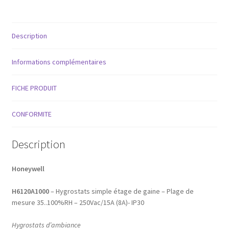
Hygrostats
simple
étage
Centrales d’air [Batterie froide]
Description
d'ambiance
-
Centrales d’air [Humidification par vapeur]
Plage
Informations complémentaires
de
Chauffage urbain
mesure
FICHE PRODUIT
35..100%RH
-
Circuit de distribution de froid
CONFORMITE
250Vac/15A
(8A)-
Circuits de distribution de chaud
IP30
Description
Eau chaude sanitaire [DVGW]
Honeywell
Fluide à teneur en huile minérale
H6120A1000
– Hygrostats simple étage de gaine – Plage de
mesure 35..100%RH – 250Vac/15A (8A)- IP30
Fluides frigorigènes de sécurité​
Hygrostats d’ambiance