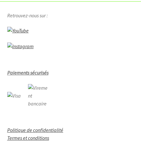
Catalogue Belimo
Retrouvez-nous sur :
Outil Belimo
Tutoriels Belimo
eModules
Honeywell
Paiements sécurisés
Brochures Honeywell
Catalogue Honeywell
Tutoriels Honeywell
Politique de confidentialité
Siemens
Termes et conditions