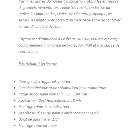
R744 (CO2)
Parmi les autres domaines d’application, citons les entrepôts
de produits alimentaires, l’industrie textile, l’industrie du
papier, les imprimeries, l’industrie cinématographique, les
Radiateurs​
serres, les hôpitaux et partout où il est nécessaire de contrôler
le taux d’humidité de l’air.
Tours de refroidissement
L’hygrostat d’ambiance à un étage H6120A1000 est est conçu
conformément à la norme de protection IP30 et à la classe de
Vapeur saturée
protection I.
Vapeur surchauffée
Récapitulatif technique
Ventilo-convecteurs
Consigne de l´appareil : bouton
Fonction réinitialisation : réinitialisation automatique
Zone ON/OFF
Plage de consigne pour H.R. : 35…100 %hr
Application (Dés) Humidification : D + H
Toutes les vannes
Montage : dans la canalisation
Hystéresis d’H.R. au point d’enclenchement : 4%h
Doigt de gant fileté : 1/2″
Accessoires
Montage : mur interieur