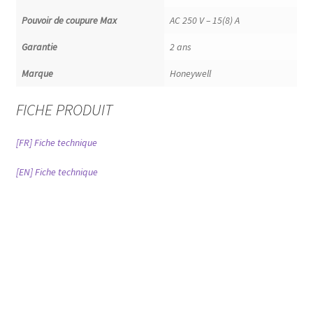
Contact
Pouvoir de coupure Max
AC 250 V – 15(8) A
Content restricted
Garantie
2 ans
Marque
Honeywell
Cookie Policy (EU)
FICHE PRODUIT
Garantie et retours
[FR] Fiche technique
Belimo
[EN] Fiche technique
Honeywell
Siemens
Thermokon
Login