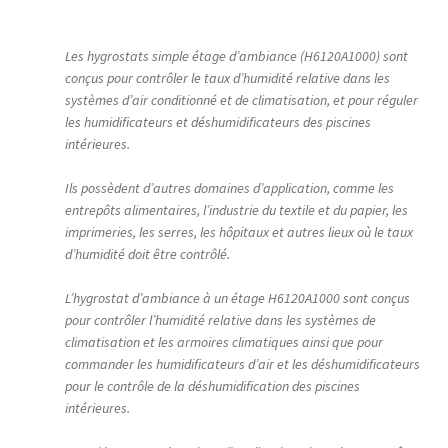
Huile thermique​
Les hygrostats simple étage d’ambiance (H6120A1000) sont
conçus pour contrôler le taux d’humidité relative dans les
Plafond chauffant / rafraîchissant
systèmes d’air conditionné et de climatisation, et pour réguler
les humidificateurs et déshumidificateurs des piscines
Plafonds raffraichissants
intérieures.
Planchers chauffants
Ils possèdent d’autres domaines d’application, comme les
entrepôts alimentaires, l’industrie du textile et du papier, les
imprimeries, les serres, les hôpitaux et autres lieux où le taux
Poutres climatiques
d’humidité doit être contrôlé.
Production de chaleur
L’hygrostat d’ambiance à un étage H6120A1000 sont conçus
pour contrôler l’humidité relative dans les systèmes de
climatisation et les armoires climatiques ainsi que pour
Production frigorifique
commander les humidificateurs d’air et les déshumidificateurs
pour le contrôle de la déshumidification des piscines
R717 (ammoniac)​
intérieures.