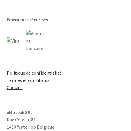
R744 (CO2)
Radiateurs​
Paiements sécurisés
Tours de refroidissement
Vapeur saturée
Vapeur surchauffée
Politique de confidentialité
Ventilo-convecteurs
Termes et conditions
Cookies
Zone ON/OFF
Toutes les vannes
eMoteek SRL
Rue Coleau, 81
Accessoires
1410 Waterloo Belgique