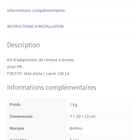
niveau
pour
Informations complémentaires
PR..
Centrales d’air [Batterie froide]
F05/F07.
INSTRUCTIONS D'INSTALLATION
tête
Centrales d’air [Humidification par vapeur]
plate
/
Description
Chauffage urbain
carré.
SW
Kit d’adaptateur de remise à niveau
14
Circuit de distribution de froid
pour PR..
F05/F07. tête plate / carré. SW 14
Circuits de distribution de chaud
Informations complémentaires
Eau chaude sanitaire [DVGW]
Poids
1 kg
Fluide à teneur en huile minérale
Dimensions
7 × 20 × 12 cm
Marque
Belimo
Fluides frigorigènes de sécurité​