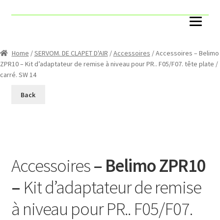
Accueil
Account
Home
/
SERVOM. DE CLAPET D'AIR
/
Accessoires
/ Accessoires – Belimo
ZPR10 – Kit d’adaptateur de remise à niveau pour PR.. F05/F07. tête plate /
Cart
carré. SW 14
Back
Catégories
Capteurs ToR
Compteurs
Accessoires
– Belimo ZPR10
Pack
–
Kit d’adaptateur de remise
à niveau pour PR.. F05/F07.
Boites VAV