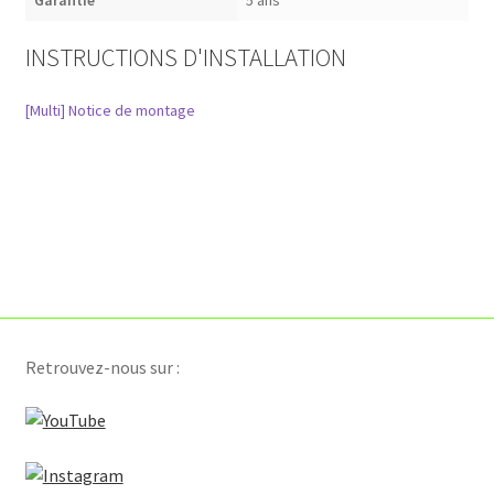
Garantie
5 ans
Huile thermique​
INSTRUCTIONS D'INSTALLATION
Plafond chauffant / rafraîchissant
[Multi] Notice de montage
Plafonds raffraichissants
Planchers chauffants
Poutres climatiques
Production de chaleur
Retrouvez-nous sur :
Production frigorifique
R717 (ammoniac)​