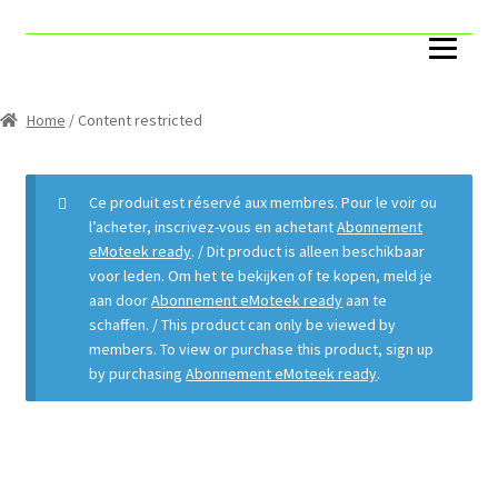
Accueil
Account
Home
/ Content restricted
Cart
Ce produit est réservé aux membres. Pour le voir ou
Catégories
l’acheter, inscrivez-vous en achetant
Abonnement
eMoteek ready
. / Dit product is alleen beschikbaar
voor leden. Om het te bekijken of te kopen, meld je
Capteurs ToR
aan door
Abonnement eMoteek ready
aan te
schaffen. / This product can only be viewed by
Compteurs
members. To view or purchase this product, sign up
by purchasing
Abonnement eMoteek ready
.
Pack
Boites VAV