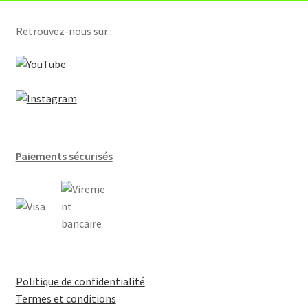
Compteurs hydraulique
Retrouvez-nous sur :
Régulateurs et gtb
Servomoteurs de clapet d’air
Sondes
Paiements sécurisés
Thermostats d’ambiance
Vannes
Selon application
Batteries terminale VAV
Politique de confidentialité
Termes et conditions
Centrales d’air [Batterie chaude]