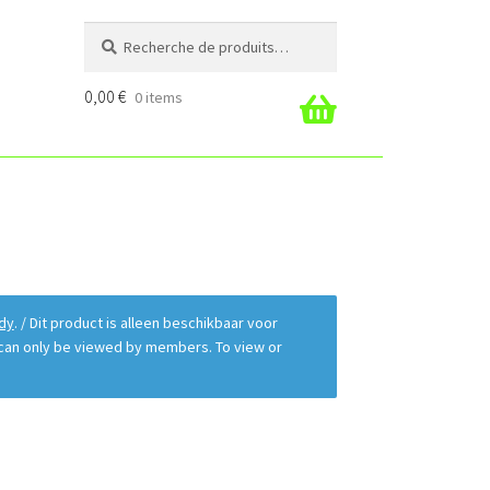
Recherche
Recherche
pour :
0,00
€
0 items
gout
dy
. / Dit product is alleen beschikbaar voor
t can only be viewed by members. To view or