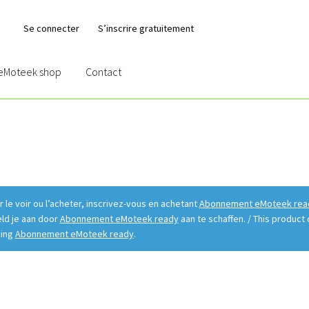
Se connecter
S’inscrire gratuitement
eMoteek shop
Contact
act
Content restricted
Cookie Policy (EU)
Garantie et retours
Login
Lo
auté
Partenaires
Password Reset
Register
Service
Shop
User
Vidéos
le voir ou l’acheter, inscrivez-vous en achetant
Abonnement eMoteek rea
eld je aan door
Abonnement eMoteek ready
aan te schaffen. / This produc
sing
Abonnement eMoteek ready
.