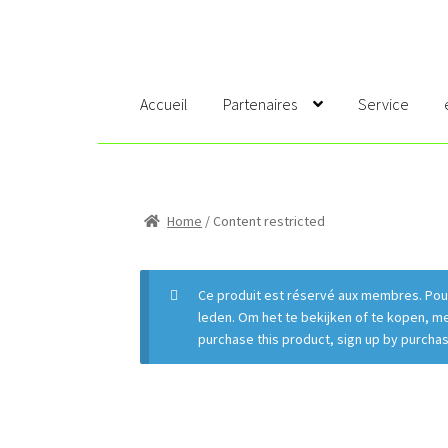
Accueil
Partenaires
Service
Accueil
Account
Cart
Catégories
Checkout
Cont
Members
Home
/ Content restricted
My account
Nos abonnements
Nouve
Wishlists
About
Ce produit est réservé aux membres. Pour 
leden. Om het te bekijken of te kopen, m
purchase this product, sign up by purcha