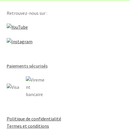
Compteurs hydraulique
Retrouvez-nous sur :
Régulateurs et gtb
Servomoteurs de clapet d’air
Sondes
Paiements sécurisés
Thermostats d’ambiance
Vannes
Selon application
Batteries terminale VAV
Politique de confidentialité
Termes et conditions
Centrales d’air [Batterie chaude]