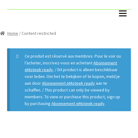
Accueil
Account
Home
/ Content restricted
Cart
Ce produit est réservé aux membres. Pour le voir ou
Catégories
l’acheter, inscrivez-vous en achetant
Abonnement
eMoteek ready
. / Dit product is alleen beschikbaar
voor leden. Om het te bekijken of te kopen, meld je
Capteurs ToR
aan door
Abonnement eMoteek ready
aan te
schaffen. / This product can only be viewed by
Compteurs
members. To view or purchase this product, sign up
by purchasing
Abonnement eMoteek ready
.
Pack
Boites VAV