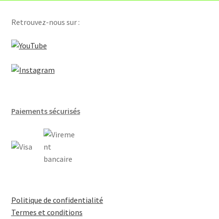
Compteurs hydraulique
Retrouvez-nous sur :
Régulateurs et gtb
Servomoteurs de clapet d’air
Sondes
Paiements sécurisés
Thermostats d’ambiance
Vannes
Selon application
Batteries terminale VAV
Politique de confidentialité
Termes et conditions
Centrales d’air [Batterie chaude]