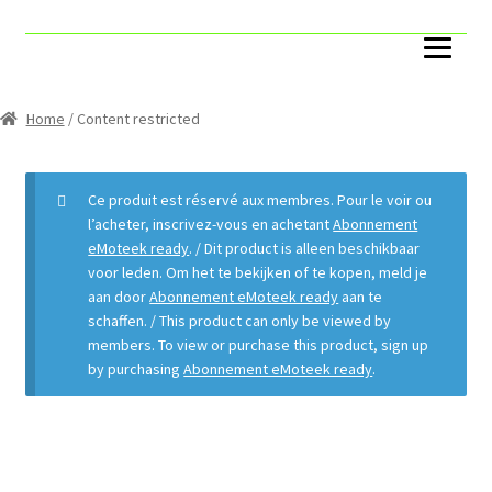
Accueil
Account
Home
/ Content restricted
Cart
Ce produit est réservé aux membres. Pour le voir ou
Catégories
l’acheter, inscrivez-vous en achetant
Abonnement
eMoteek ready
. / Dit product is alleen beschikbaar
voor leden. Om het te bekijken of te kopen, meld je
Capteurs ToR
aan door
Abonnement eMoteek ready
aan te
schaffen. / This product can only be viewed by
Compteurs
members. To view or purchase this product, sign up
by purchasing
Abonnement eMoteek ready
.
Pack
Boites VAV