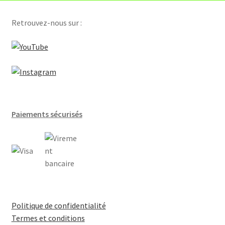
Compteurs hydraulique
Retrouvez-nous sur :
Régulateurs et gtb
Servomoteurs de clapet d’air
Sondes
Paiements sécurisés
Thermostats d’ambiance
Vannes
Selon application
Batteries terminale VAV
Politique de confidentialité
Termes et conditions
Centrales d’air [Batterie chaude]