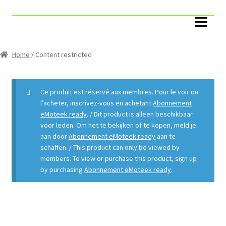
Accueil
Account
Home
/ Content restricted
Cart
Ce produit est réservé aux membres. Pour le voir ou
Catégories
l’acheter, inscrivez-vous en achetant
Abonnement
eMoteek ready
. / Dit product is alleen beschikbaar
voor leden. Om het te bekijken of te kopen, meld je
Capteurs ToR
aan door
Abonnement eMoteek ready
aan te
schaffen. / This product can only be viewed by
Compteurs
members. To view or purchase this product, sign up
by purchasing
Abonnement eMoteek ready
.
Pack
Boites VAV